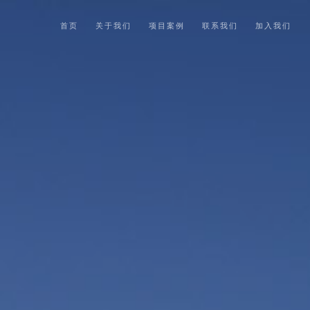
首页
关于我们
项目案例
联系我们
加入我们